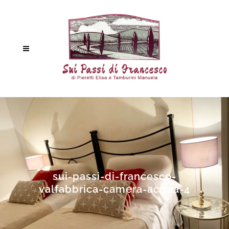
sui-passi-di-francesco-
valfabbrica-camera-acqua-4