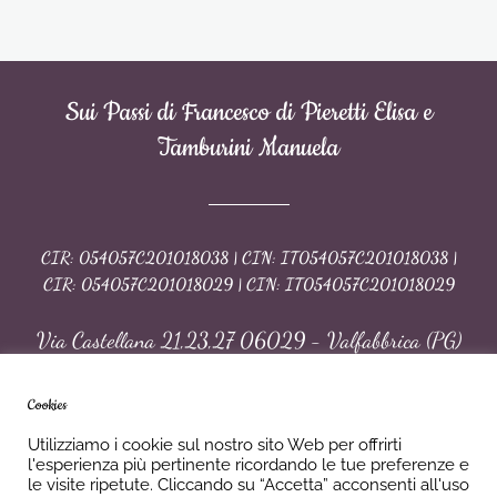
Sui Passi di Francesco di Pieretti Elisa e
Tamburini Manuela
CIR: 054057C201018038 | CIN: IT054057C201018038 |
CIR: 054057C201018029 | CIN: IT054057C201018029
Via Castellana 21,23,27 06029 - Valfabbrica (PG)
Cellulare:
(+39) 346 6156189
|
(+39) 338 58
24259
| Telefono:
(+39) 075 901864
| Email:
Cookies
suipassidifrancesco@tiscali.it
Utilizziamo i cookie sul nostro sito Web per offrirti
Privacy
-
Cookies
l'esperienza più pertinente ricordando le tue preferenze e
le visite ripetute. Cliccando su “Accetta” acconsenti all'uso