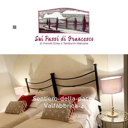
Sentiero-della-pace-
Valfabbrica-4